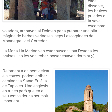
cada
dissabte,
les bruices,
pujades a
la seva
escombra
voladora, arribavan al Dolmen per a preparar una olla
màgina de herbes verinoses, seps i escorpindes del
Montnegre i del Corredor.
La Maria i la Marina van estar buscant tota l'estona les
bruixes i no les van trobar, potser estaven dormint ;-)
Retornant a on hem deixat
els cotxes, podem arribar
caminant a Santa Eulàlia
de Tapioles. Una esglèsis
en runes però que en el
seu temps deuria ser molt
important.