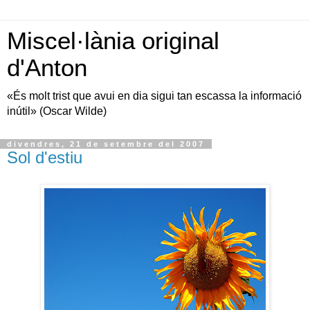
Miscel·lània original
d'Anton
«És molt trist que avui en dia sigui tan escassa la informació
inútil» (Oscar Wilde)
divendres, 21 de setembre del 2007
Sol d'estiu