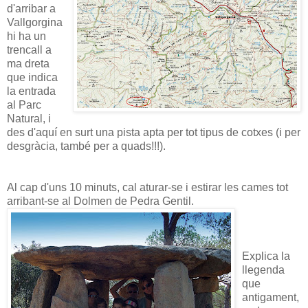
d'arribar a
Vallgorgina
hi ha un
trencall a
ma dreta
que indica
la entrada
al Parc
Natural, i
des d'aquí en surt una pista apta per tot tipus de cotxes (i per
desgràcia, també per a quads!!!).
Al cap d'uns 10 minuts, cal aturar-se i estirar les cames tot
arribant-se al Dolmen de Pedra Gentil.
Explica la
llegenda
que
antigament,