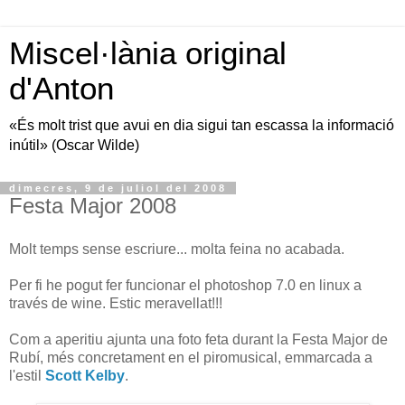
Miscel·lània original
d'Anton
«És molt trist que avui en dia sigui tan escassa la informació
inútil» (Oscar Wilde)
dimecres, 9 de juliol del 2008
Festa Major 2008
Molt temps sense escriure... molta feina no acabada.
Per fi he pogut fer funcionar el photoshop 7.0 en linux a
través de wine. Estic meravellat!!!
Com a aperitiu ajunta una foto feta durant la Festa Major de
Rubí, més concretament en el piromusical, emmarcada a
l'estil
Scott Kelby
.