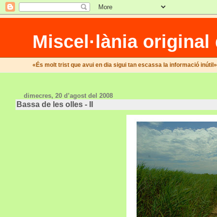
Miscel·lània original
«És molt trist que avui en dia sigui tan escassa la informació inútil
dimecres, 20 d’agost del 2008
Bassa de les olles - II