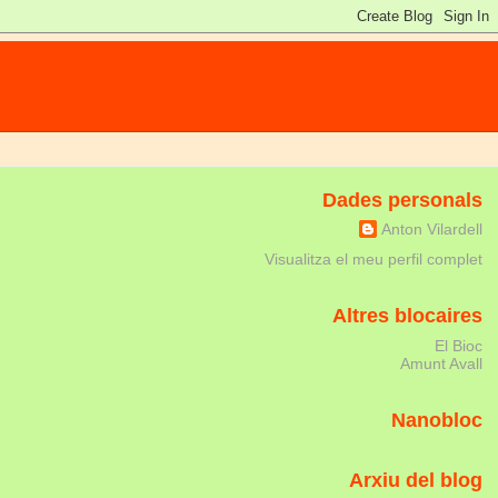
Dades personals
Anton Vilardell
Visualitza el meu perfil complet
Altres blocaires
El Bioc
Amunt Avall
Nanobloc
Arxiu del blog